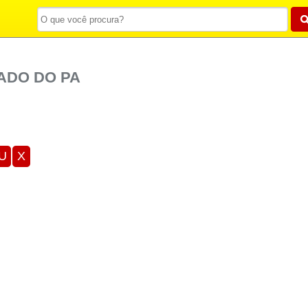
TADO DO PA
U
X