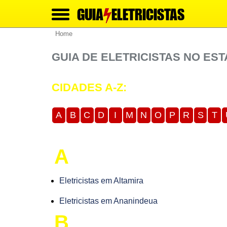
GUIA
ELETRICISTAS
Home
GUIA DE ELETRICISTAS NO ES
CIDADES A-Z:
A
B
C
D
I
M
N
O
P
R
S
T
A
Eletricistas em Altamira
Eletricistas em Ananindeua
B