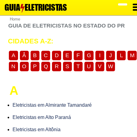
GUIA
ELETRICISTAS
Home
GUIA DE ELETRICISTAS NO ESTADO DO PR
CIDADES A-Z:
A
Â
B
C
D
E
F
G
I
J
L
M
N
O
P
Q
R
S
T
U
V
W
A
Eletricistas em Almirante Tamandaré
Eletricistas em Alto Paraná
Eletricistas em Altônia